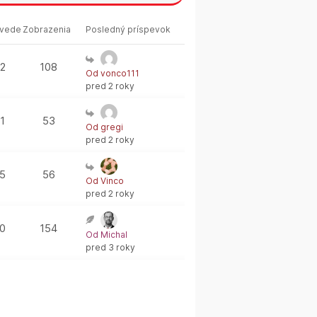
vede
Zobrazenia
Posledný príspevok
2
108
Od vonco111
pred 2 roky
1
53
Od gregi
pred 2 roky
5
56
Od Vinco
pred 2 roky
0
154
Od Michal
pred 3 roky