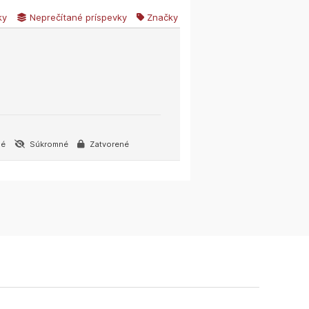
ky
Neprečítané príspevky
Značky
né
Súkromné
Zatvorené