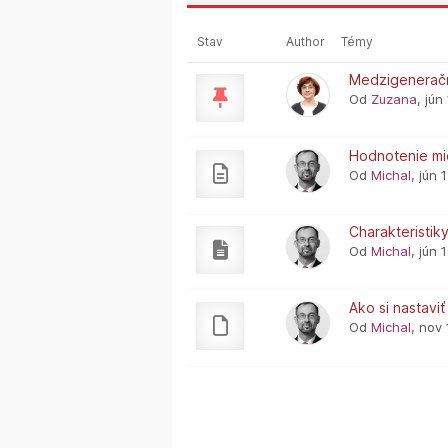
Stav
Author
Témy
Medzigenerač
Od
Zuzana
, jún
Hodnotenie mie
Od
Michal
, jún 
Charakteristi
Od
Michal
, jún 
Ako si nastavi
Od
Michal
, nov 