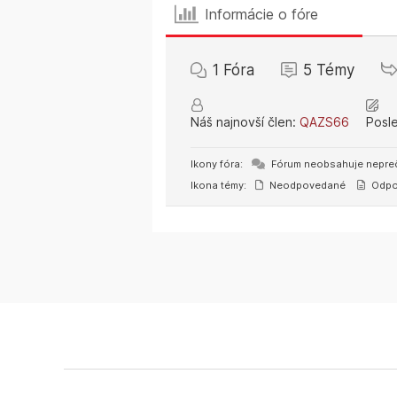
Informácie o fóre
1
Fóra
5
Témy
Náš najnovší člen:
QAZS66
Posl
Ikony fóra:
Fórum neobsahuje nepreč
Ikona témy:
Neodpovedané
Odpo