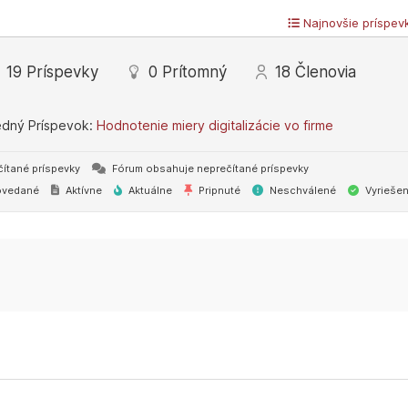
Najnovšie príspev
19
Príspevky
0
Prítomný
18
Členovia
edný Príspevok:
Hodnotenie miery digitalizácie vo firme
ítané príspevky
Fórum obsahuje neprečítané príspevky
vedané
Aktívne
Aktuálne
Pripnuté
Neschválené
Vyrieše