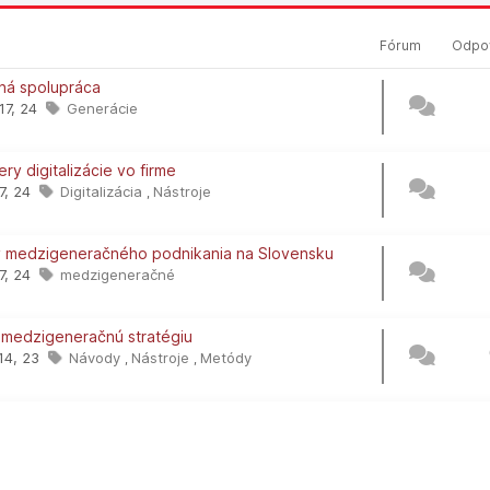
Fórum
Odpo
ná spolupráca
 17, 24
Generácie
ry digitalizácie vo firme
17, 24
Digitalizácia
Nástroje
,
ky medzigeneračného podnikania na Slovensku
17, 24
medzigeneračné
ť medzigeneračnú stratégiu
14, 23
Návody
Nástroje
Metódy
,
,